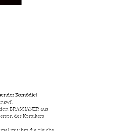
ssender Komödie!
unzwil
mation BRASSIANER aus 
 Person des Komikers 
mal mit ihm die gleiche 