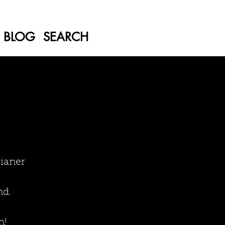
BLOG
SEARCH
ianer
nd.
n!