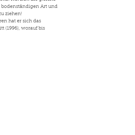
, bodenständigen Art und 
u ziehen!
n hat er sich das 
t (1996), worauf bis 