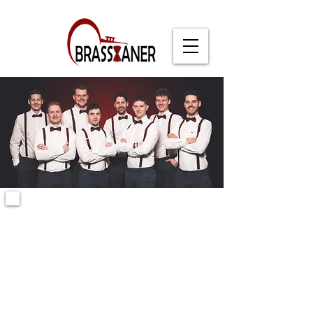
BRASSIANER
Eine achtköpfige Band & Brassformation
aus dem Kanton Luzern.
Bestehend aus Trompete, Cornets, Eb-Horn,
Posaune, Euphonium, Eb-Tuba und