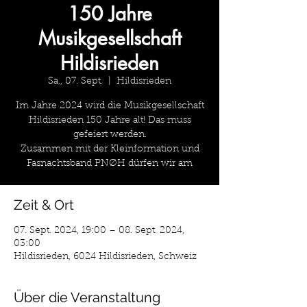
150 Jahre
Musikgesellschaft
Hildisrieden
Sa., 07. Sept.
  |  
Hildisrieden
Im Jahre 2024 wird die Musikgesellschaft
Hildisrieden 150 Jahre alt! Das muss
gefeiert werden.
Zusammen mit der Kleinformation und
Fasnachtsband PNØH dürfen wir am
Zeit & Ort
07. Sept. 2024, 19:00 – 08. Sept. 2024,
03:00
Hildisrieden, 6024 Hildisrieden, Schweiz
Über die Veranstaltung