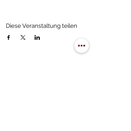
Diese Veranstaltung teilen
Rechtliches
Impressum
Datenschutzerklärung
Newsletter
Hier abonnieren!
Kontakt
Jetzt anfragen – wir freuen uns!